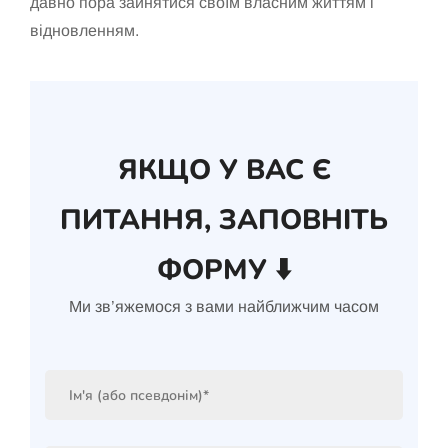
давно пора зайнятися своїм власним життям і
відновленням.
ЯКЩО У ВАС Є
ПИТАННЯ, ЗАПОВНІТЬ
ФОРМУ ⬇️
Ми зв’яжемося з вами найближчим часом