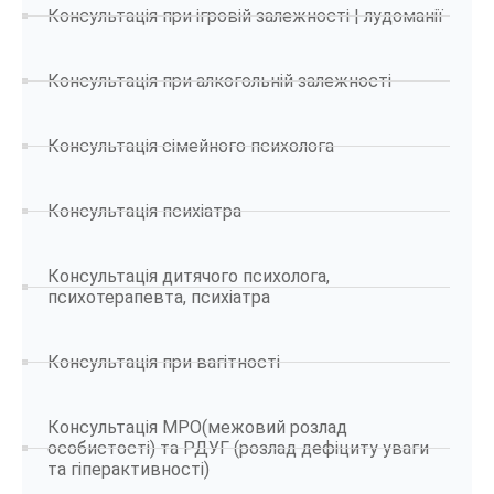
Консультація при ігровій залежності | лудоманії
Консультація при алкогольній залежності
Консультація сімейного психолога
Консультація психіатра
Консультація дитячого психолога,
психотерапевта, психіатра
Консультація при вагітності
Консультація МРО(межовий розлад
особистості) та РДУГ (розлад дефіциту уваги
та гіперактивності)