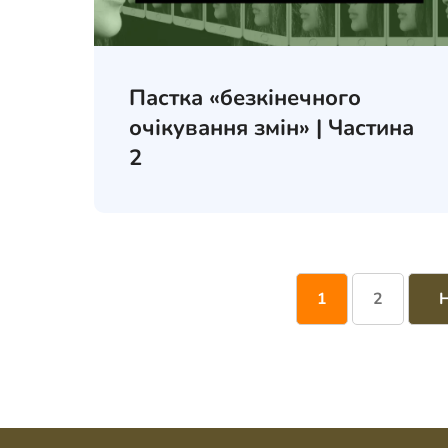
Пастка «безкінечного
очікування змін» | Частина
2
1
2