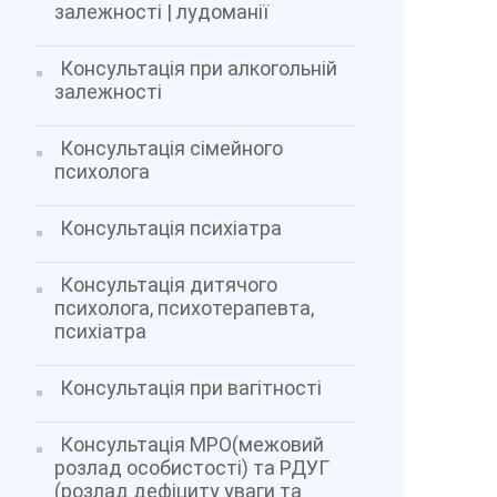
залежності | лудоманії
Консультація при алкогольній
залежності
Консультація сімейного
психолога
Консультація психіатра
Консультація дитячого
психолога, психотерапевта,
психіатра
Консультація при вагітності
Консультація МРО(межовий
розлад особистості) та РДУГ
(розлад дефіциту уваги та