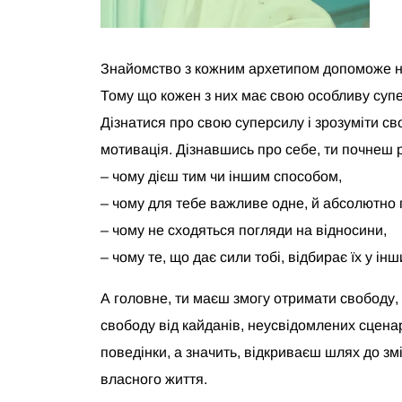
Знайомство з кожним архетипом допоможе на
Тому що кожен з них має свою особливу супе
Дізнатися про свою суперсилу і зрозуміти св
мотивація. Дізнавшись про себе, ти почнеш р
– чому дієш тим чи іншим способом,
– чому для тебе важливе одне, й абсолютно 
– чому не сходяться погляди на відносини,
– чому те, що дає сили тобі, відбирає їх у і
А головне, ти маєш змогу отримати свободу,
свободу від кайданів, неусвідомлених сценар
поведінки, а значить, відкриваєш шлях до зм
власного життя.