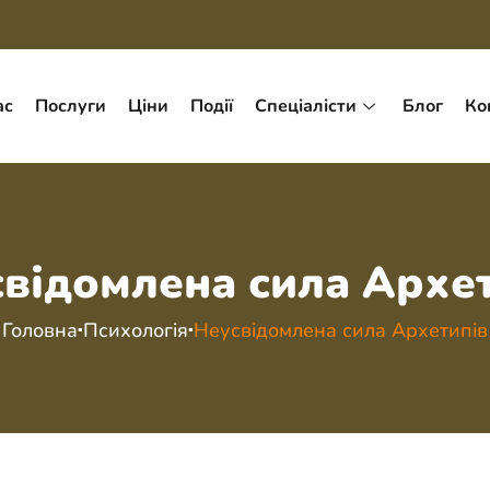
ас
Послуги
Ціни
Події
Спеціалісти
Блог
Ко
відомлена сила Архе
Головна
Психологія
Неусвідомлена сила Архетипів
▪
▪