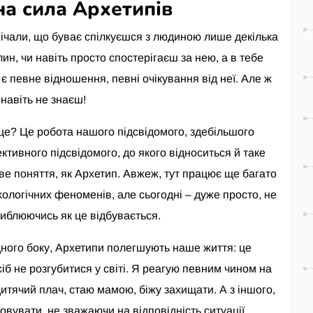
на сила Архетипів
ічали, що буває спілкуєшся з людиною лише декілька
ин, чи навіть просто спостерігаєш за нею, а в тебе
є певне відношення, певні очікування від неї. Але ж
ї навіть не знаєш!
це? Це робота нашого підсвідомого, здебільшого
ктивного підсвідомого, до якого відноситься й таке
аве поняття, як Архетип. Авжеж, тут працює ще багато
хологічних феноменів, але сьогодні – дуже просто, не
либлюючись як це відбувається.
дного боку, Архетипи полегшують наше життя: це
іб не розгубитися у світі. Я реагую певним чином на
дитячий плач, стаю мамою, біжу захищати. А з іншого,
товувати, не зважаючи на відповідність ситуації.