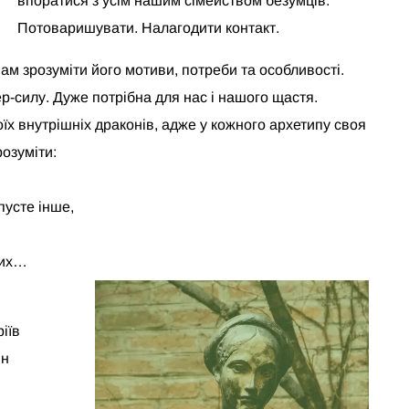
впоратися з усім нашим сімейством безумців.
Потоваришувати. Налагодити контакт.
м зрозуміти його мотиви, потреби та особливості.
р-силу. Дуже потрібна для нас і нашого щастя.
оїх внутрішніх драконів, адже у кожного архетипу своя
озуміти:
пусте інше,
нших…
іїв
ін