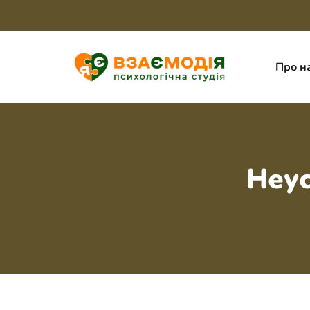
Про н
Неус