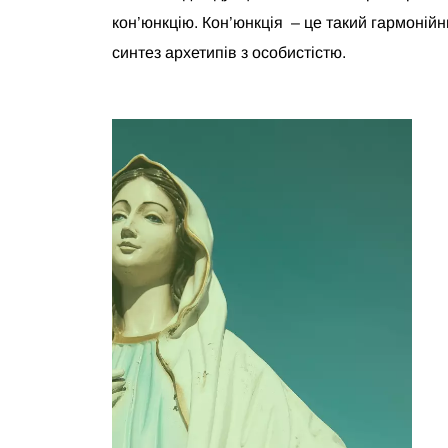
кон’юнкцію. Кон’юнкція – це такий гармоній
синтез архетипів з особистістю.