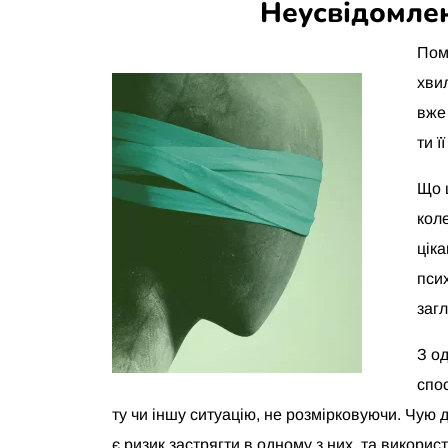
Неусвідомле
Пом
хвил
вже 
ти ї
Що 
коле
цік
пси
заг
З о
спос
ту чи іншу ситуацію, не розмірковуючи. Чую 
є ризик застрягти в одному з них, та викорис