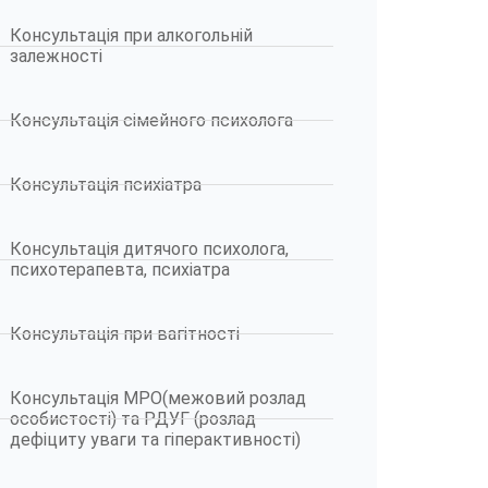
Консультація при алкогольній
залежності
Консультація сімейного психолога
Консультація психіатра
Консультація дитячого психолога,
психотерапевта, психіатра
Консультація при вагітності
Консультація МРО(межовий розлад
особистості) та РДУГ (розлад
дефіциту уваги та гіперактивності)