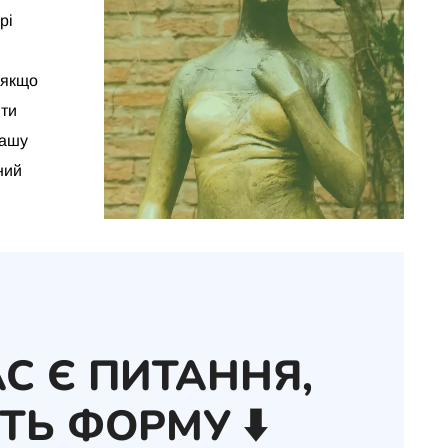
рі
 якщо
ити
нашу
ний
С Є ПИТАННЯ,
ТЬ ФОРМУ ⬇️