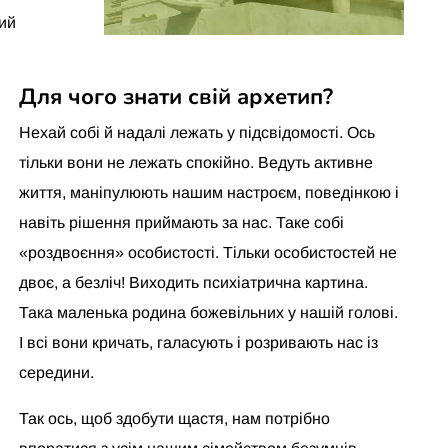
ний
Для чого знати свій архетип?
Нехай собі й надалі лежать у підсвідомості. Ось
тільки вони не лежать спокійно. Ведуть активне
життя, маніпулюють нашим настроєм, поведінкою і
навіть рішення приймають за нас. Таке собі
«роздвоєння» особистості. Тільки особистостей не
двоє, а безліч! Виходить психіатрична картина.
Така маленька родина божевільних у нашій голові.
І всі вони кричать, галасують і розривають нас із
середини.
Так ось, щоб здобути щастя, нам потрібно