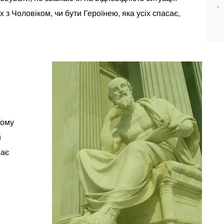
 з Чоловіком, чи бути Героїнею, яка усіх спасає,
Тому
й
має